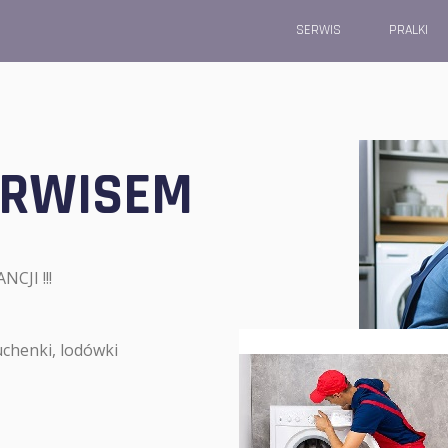
SERWIS
PRALKI
ERWISEM
JI !!!
uchenki, lodówki