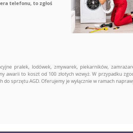
iera telefonu, to zgłoś
jne pralek, lodówek, zmywarek, piekarników, zamrażarek,
y awarii to koszt od 100 złotych wzwyż. W przypadku zgod
h do sprzętu AGD. Oferujemy je wyłącznie w ramach napraw